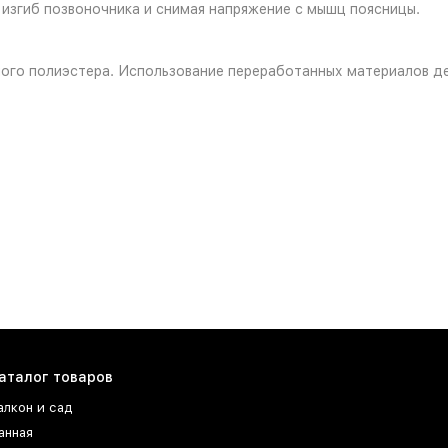
 изгиб позвоночника и снимая напряжение с мышц поясницы.
ого полиэстера. Использование переработанных материалов де
аталог товаров
алкон и сад
анная