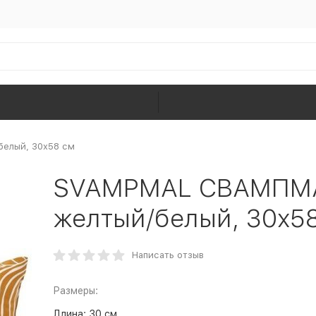
елый, 30x58 см
SVAMPMAL СВАМПМА
желтый/белый, 30x5
Написать отзыв
Размеры:
Длина:
30 см