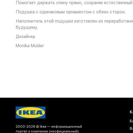
Помогает держать спину прямо, сохраняя естественный
Подушка с одинаковым орнаментом с обеих сторон.
Наполнитель этой подушки изготовлен из переработанн
будущему.
Дизайнер
Monika Mulder
К
Б
2000-2026 © Ikea — информационный
В
портал о компании (неофициальный).