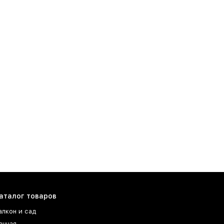
аталог товаров
алкон и сад
анная