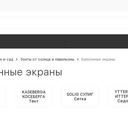
н и сад
Зонты от солнца и павильоны
Балконные экраны
нные экраны
YTTER
KASEBERGA
SOLIG СУЛИГ
ИТТЕ
КОСЕБЕРГА
Сетка
Садо
Тент
шир