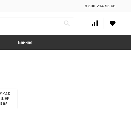
8 800 234 55 66
Ванная
SKAR
РШЕР
вая
ма