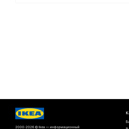
К
Б
2000-2026 © Ikea — информационный
В