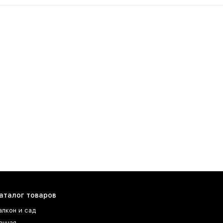
аталог товаров
алкон и сад
анная