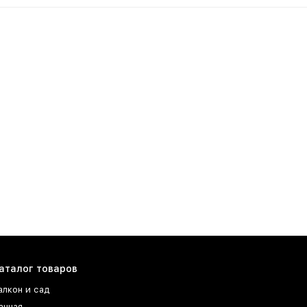
аталог товаров
алкон и сад
анная