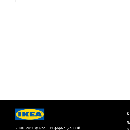
К
Б
2000-2026 © Ikea — информационный
В