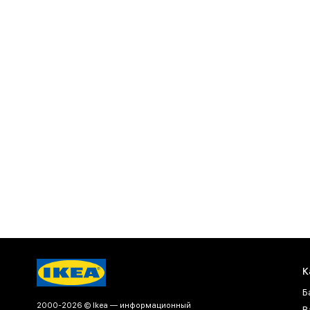
К
Б
2000-2026 © Ikea — информационный
В