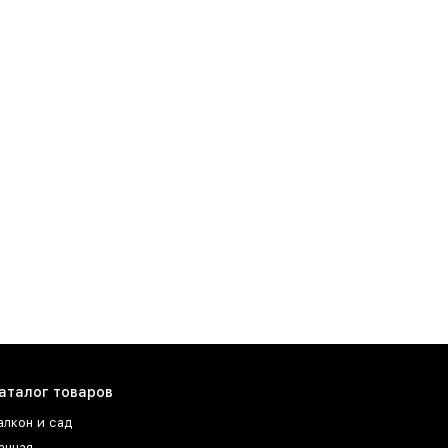
аталог товаров
алкон и сад
анная