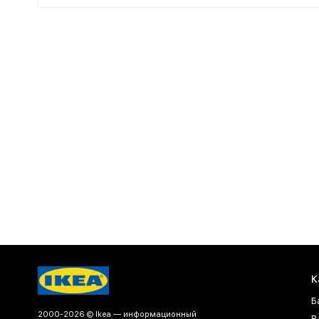
К
Б
2000-2026 © Ikea — информационный
В