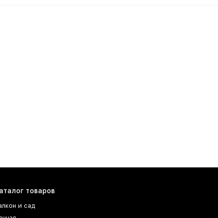
аталог товаров
алкон и сад
анная