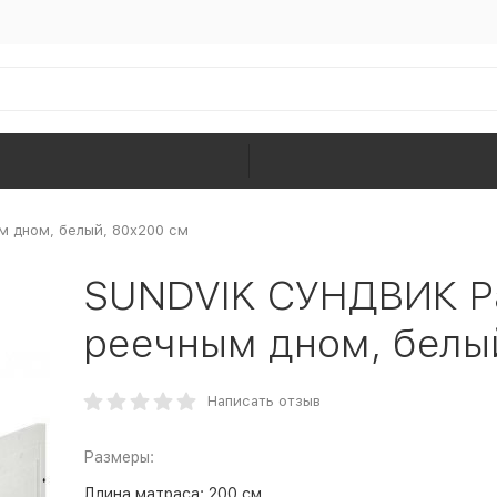
м дном, белый, 80x200 см
SUNDVIK СУНДВИК Ра
реечным дном, белы
Написать отзыв
Размеры:
Длина матраса:
200 см