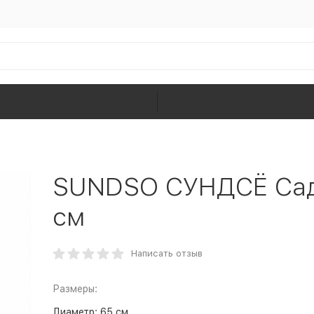
SUNDSO СУНДСЁ Садо
см
Написать отзыв
Размеры:
Диаметр:
65 см