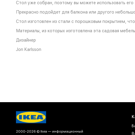
Стол уже собран, поэтому вы можете использовать его 
Прекрасно подойдет для балкона или другого небольшо
Стол изготовлен из стали с порошковым покрытием, что
Материалы, из которых изготовлена эта садовая мебель
Дизайнер
Jon Karlsson
К
Б
2000-2026 © Ikea — информационный
В