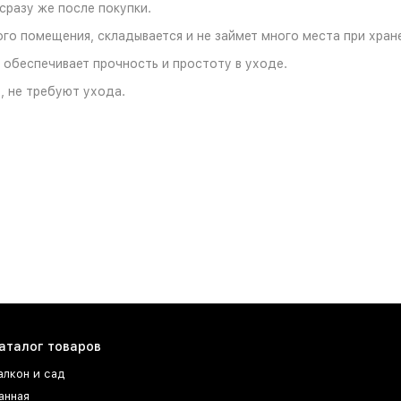
сразу же после покупки.
го помещения, складывается и не займет много места при хран
 обеспечивает прочность и простоту в уходе.
, не требуют ухода.
аталог товаров
алкон и сад
анная