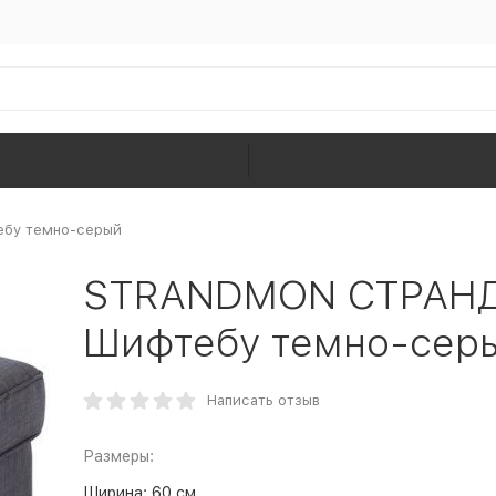
ебу темно-серый
STRANDMON СТРАНДМ
Шифтебу темно-сер
Написать отзыв
Размеры:
Ширина:
60 см