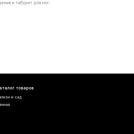
ния и табурет для ног.
аталог товаров
алкон и сад
анная