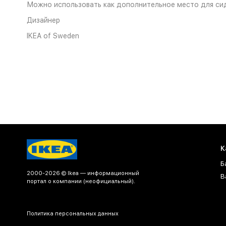
Можно использовать как дополнительное место для сиде
Дизайнер
IKEA of Sweden
К
Б
2000-2026 © Ikea — информационный
В
портал о компании (неофициальный).
Политика персональных данных