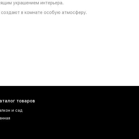
оящим украшением интерьера.
и создают в комнате особую атмосферу.
аталог товаров
алкон и сад
анная