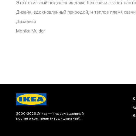
Этот стильный подсвечник даже без свечи станет наст
Дизайн, вдохновленный природой, и теплое пламя свеч
Дизайнер
Monika Mulder
К
Б
2000-2026 © Ikea — информационный
В
портал о компании (неофициальный).