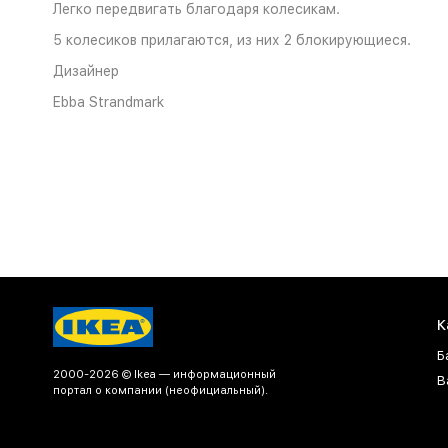
Легко передвигать благодаря колесикам.
5 колесиков прилагаются, из них 2 блокирующиеся.
Дизайнер
Ebba Strandmark
К
Б
2000-2026 © Ikea — информационный
В
портал о компании (неофициальный).