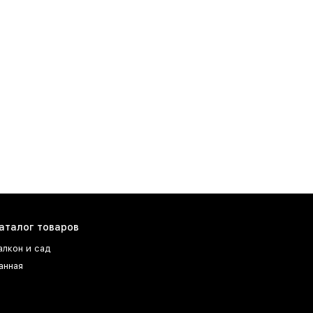
аталог товаров
алкон и сад
анная