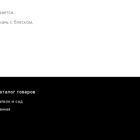
ается.
кань с блеском.
аталог товаров
алкон и сад
анная