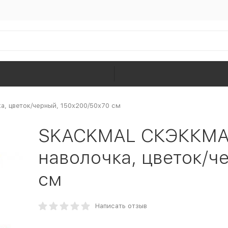
, цветок/черный, 150x200/50x70 см
SKACKMAL СКЭККМАЛ
наволочка, цветок/ч
см
Написать отзыв