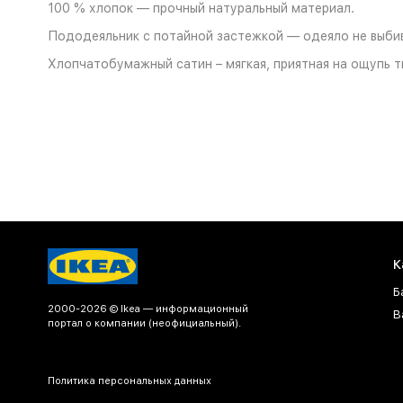
100 % хлопок — прочный натуральный материал.
Пододеяльник с потайной застежкой — одеяло не выбив
Хлопчатобумажный сатин – мягкая, приятная на ощупь т
К
Б
2000-2026 © Ikea — информационный
В
портал о компании (неофициальный).
Политика персональных данных