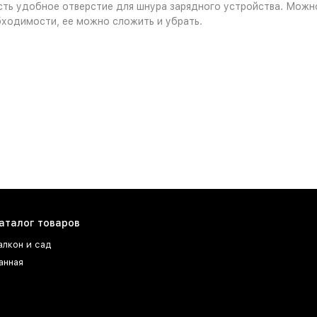
ть удобное отверстие для шнура зарядного устройства. Можно
бходимости, ее можно сложить и убрать.
аталог товаров
алкон и сад
анная