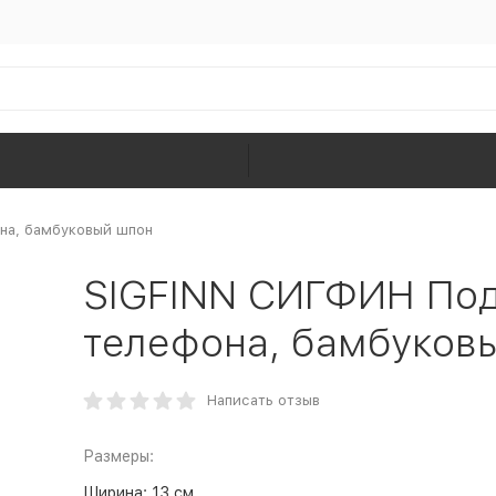
на, бамбуковый шпон
SIGFINN СИГФИН Под
телефона, бамбуков
Написать отзыв
Размеры:
Ширина:
13 см