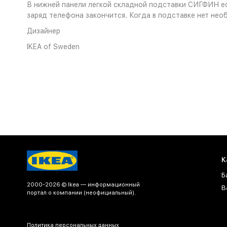
В нижней панели легкой складной подставки СИГФИН ес
заряд телефона закончится. Когда в подставке нет нео
Дизайнер
IKEA of Sweden
К
Б
2000-2026 © Ikea — информационный
В
портал о компании (неофициальный).
Политика персональных данных