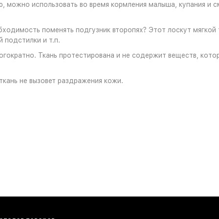
, можно использовать во время кормления малыша, купания и с
ходимость поменять подгузник второпях? Этот лоскут мягкой т
 подстилки и т.п.
огократно. Ткань протестирована и не содержит веществ, кото
ткань не вызовет раздражения кожи.