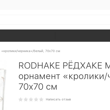
 «кролики/черника»/белый, 70x70 см
RODHAKE РЁДХАКЕ М
орнамент «кролики/
70x70 см
Написать отзыв