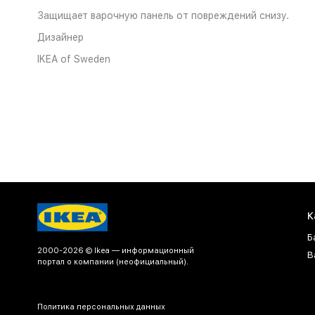
Защищает варочную панель от повреждений снизу.
Дизайнер
IKEA of Sweden
К
Б
2000-2026 © Ikea — информационный
В
портал о компании (неофициальный).
Политика персональных данных