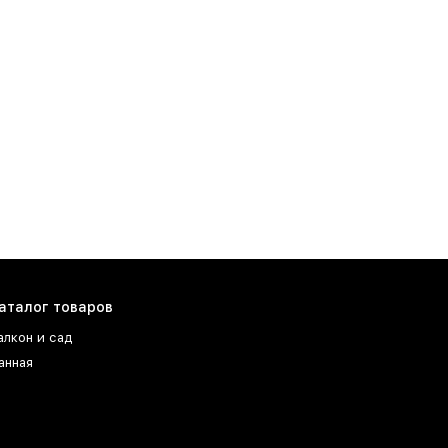
аталог товаров
алкон и сад
анная