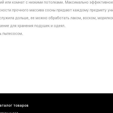
й или комнат с низкими потолками. Максимально эффективное
рхности прочного массива сосны придают каждому предмету ун
служила дольше, ее можно обработать лаком, воском, морилко
ение для хранения подушек и одеял.
ь пылесосом.
аталог товаров