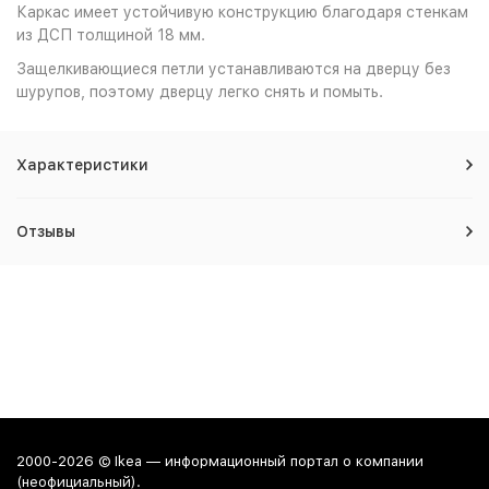
Каркас имеет устойчивую конструкцию благодаря стенкам
из ДСП толщиной 18 мм.
Защелкивающиеся петли устанавливаются на дверцу без
шурупов, поэтому дверцу легко снять и помыть.
Характеристики
Отзывы
2000-2026 © Ikea — информационный портал о компании
(неофициальный).