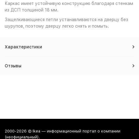
Каркас имеет устойчивую конструкцию благодаря стенкам
из ДСП толщиной 18 мм.
Защелкивающиеся петли устанавливаются на дверцу без
шурупов, поэтому дверцу легко снять и помыть.
Характеристики
Отзывы
2000-2026 © Ikea — информационный портал о компании
(неофициальный).