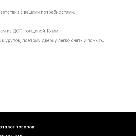
тветствии с вашими потребностями.
кам из ДСП толщиной 18 мм.
 шурупов, поэтому дверцу легко снять и помыть.
аталог товаров