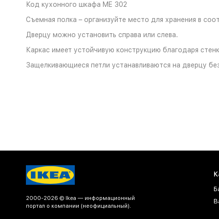
Код кухонного шкафа ME 302
Съемная полка – организуйте место для хранения в соо
Дверцу можно установить справа или слева.
Каркас имеет устойчивую конструкцию благодаря стен
Защелкивающиеся петли устанавливаются на дверцу без
К
Б
2000-2026 © Ikea — информационный
В
портал о компании (неофициальный).