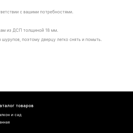
тветствии с вашими потребностями.
кам из ДСП толщиной 18 мм.
 шурупов, поэтому дверцу легко снять и помыть.
аталог товаров
алкон и сад
анная