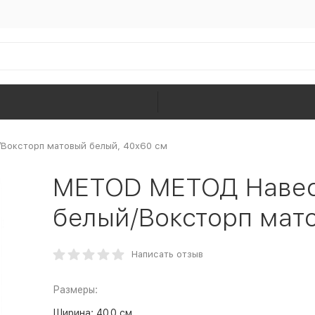
Воксторп матовый белый, 40x60 см
METOD МЕТОД Навес
белый/Воксторп мат
Написать отзыв
Размеры:
Ширина:
40.0 см