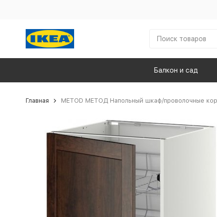
Балкон и сад
Главная
METOD МЕТОД Напольный шкаф/проволочные кор