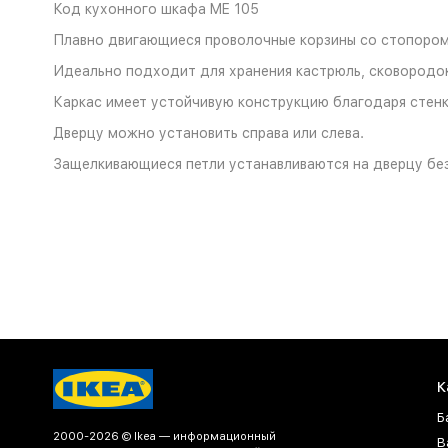
Код кухонного шкафа ME 105
Плавно двигающиеся проволочные корзины со стопором
Идеально подходит для хранения кастрюль, сковородок
Каркас имеет устойчивую конструкцию благодаря стен
Дверцу можно установить справа или слева.
Защелкивающиеся петли устанавливаются на дверцу без
К
Б
2000-2026 © Ikea — информационный
В