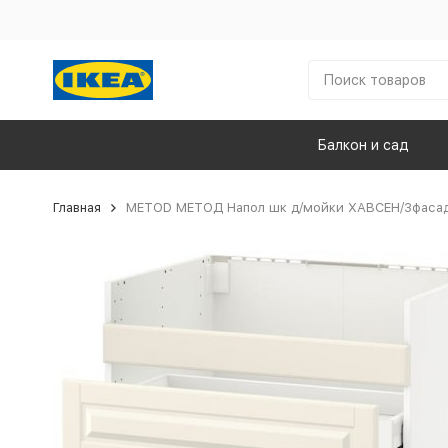
Балкон и сад
Главная
METOD МЕТОД Напол шк д/мойки ХАВСЕН/3фасада