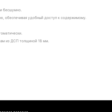
 и бесшумно.
ью, обеспечивая удобный доступ к содержимому.
томатически.
кам из ДСП толщиной 18 мм.