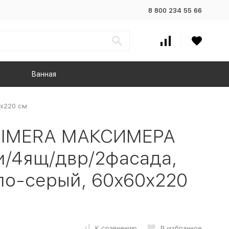
8 800 234 55 66
Ванная
0x220 см
XIMERA МАКСИМЕРА
/4ящ/двр/2фасада,
ло-серый, 60x60x220
К сравнению
В избранное