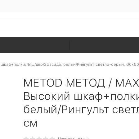
аф+полки/4ящ/двр/2фасада, белый/Рингульт светло-серый, 60x6
METOD МЕТОД / MA
Высокий шкаф+полки
белый/Рингульт свет
см
Написать отзыв