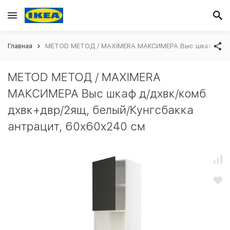
Главная
METOD МЕТОД / MAXIMERA МАКСИМЕРА Выс шкаф д/дхвк
METOD МЕТОД / MAXIMERA
МАКСИМЕРА Выс шкаф д/дхвк/комб
дхвк+двр/2ящ, белый/Кунгсбакка
антрацит, 60x60x240 см