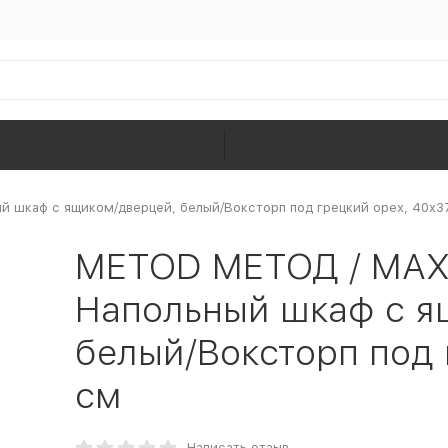
шкаф с ящиком/дверцей, белый/Воксторп под грецкий орех, 40x3
METOD МЕТОД / MA
Напольный шкаф с я
белый/Воксторп под 
см
Написать отзыв