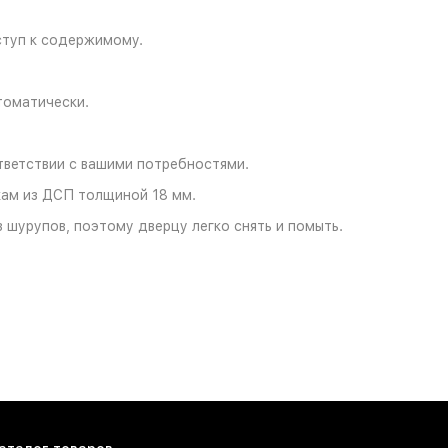
ступ к содержимому.
томатически.
тветствии с вашими потребностями.
кам из ДСП толщиной 18 мм.
 шурупов, поэтому дверцу легко снять и помыть.