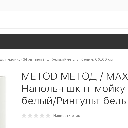
 п-мойку+3фрнт пнл/2ящ, белый/Рингульт белый, 60x60 см
METOD МЕТОД / MA
Напольн шк п-мойку
белый/Рингульт белы
Написать отзыв