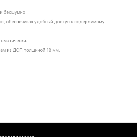
 и бесшумно.
ью, обеспечивая удобный доступ к содержимому.
томатически.
кам из ДСП толщиной 18 мм.