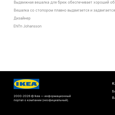
Выдвижная вешалка для брюк обеспечивает хороший об
Вешалка со стопором плавно выдвигается и задвигается
Дизайнер
Ehl?n Johansson
К
Б
2000-2026 © Ikea — информационный
В
портал о компании (неофициальный).