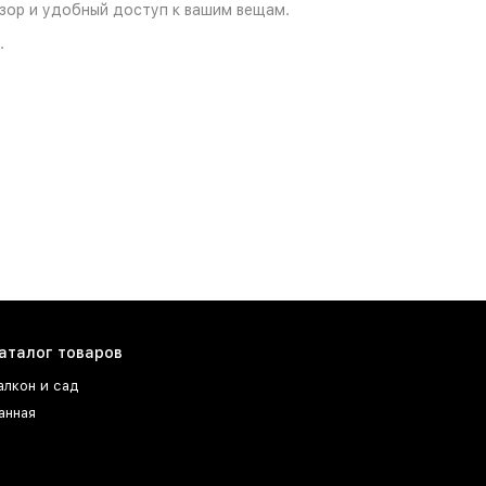
зор и удобный доступ к вашим вещам.
.
аталог товаров
алкон и сад
анная