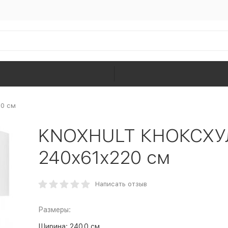
20 см
KNOXHULT КНОКСХУЛ
240x61x220 см
Написать отзыв
Размеры:
Ширина:
240.0 см