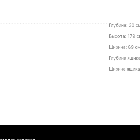
Глубина:
30 с
Высота:
179 с
Ширина:
89 с
Глубина ящика
Ширина ящика