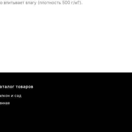
впитывает влагу (плотность 500 г/м?).
аталог товаров
алкон и сад
анная