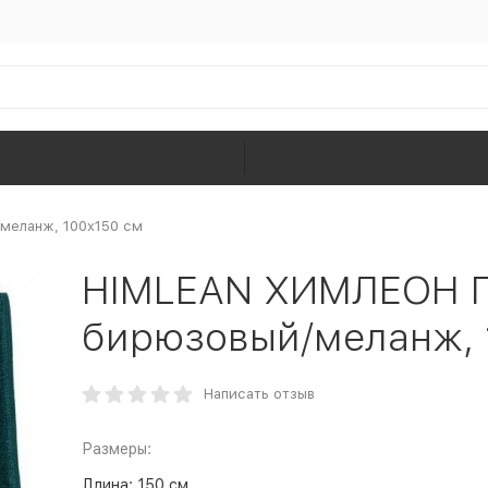
меланж, 100x150 см
HIMLEAN ХИМЛЕОН П
бирюзовый/меланж, 
Написать отзыв
Размеры:
Длина:
150 см