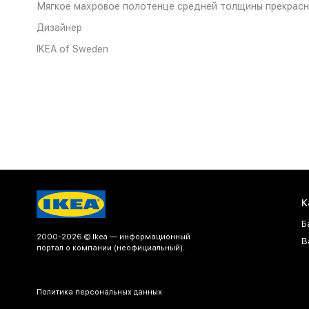
Мягкое махровое полотенце средней толщины прекрасно 
Дизайнер
IKEA of Sweden
К
Б
2000-2026 © Ikea — информационный
В
портал о компании (неофициальный).
Политика персональных данных