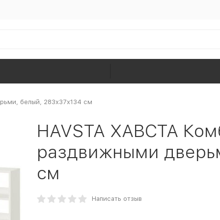
рьми, белый, 283x37x134 см
HAVSTA ХАВСТА Ком
раздвижными дверьм
см
Написать отзыв