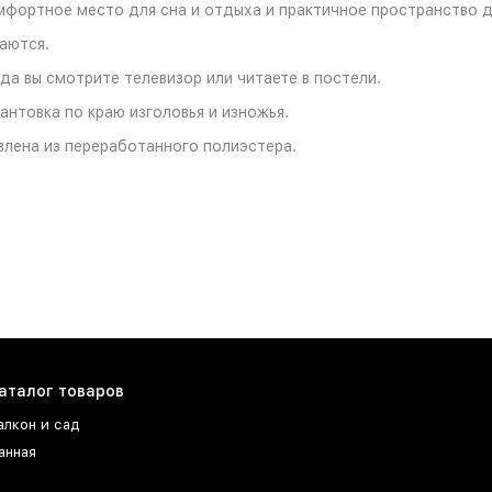
мфортное место для сна и отдыха и практичное пространство д
аются.
да вы смотрите телевизор или читаете в постели.
антовка по краю изголовья и изножья.
влена из переработанного полиэстера.
аталог товаров
алкон и сад
анная