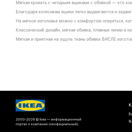
Мягкая кровать с четырьмя ящиками с обивкой — это ко
Благодаря колесикам ящики легко выдвигаются и задвиг
На мягкое изголовье можно с комфортом опереться, ког
Классический дизайн, мягкая обивка, плавные линии и ок
Мягкая и приятная на ощупь ткань обивки ВИСЛЕ изгото
К
Б
2000-2026 © Ikea — информационный
В
портал о компании (неофициальный).