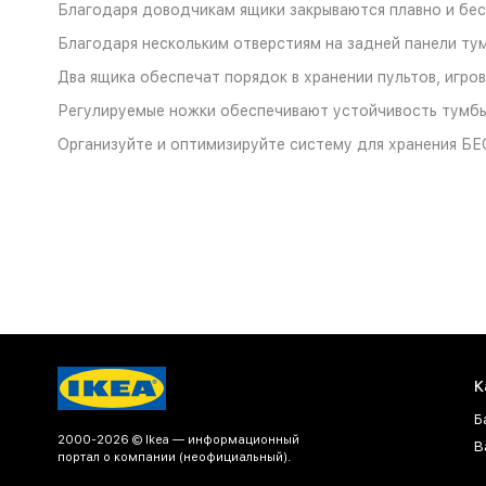
Благодаря доводчикам ящики закрываются плавно и бе
Благодаря нескольким отверстиям на задней панели тум
Два ящика обеспечат порядок в хранении пультов, игров
Регулируемые ножки обеспечивают устойчивость тумбы
Организуйте и оптимизируйте систему для хранения БЕ
К
Б
2000-2026 © Ikea — информационный
В
портал о компании (неофициальный).