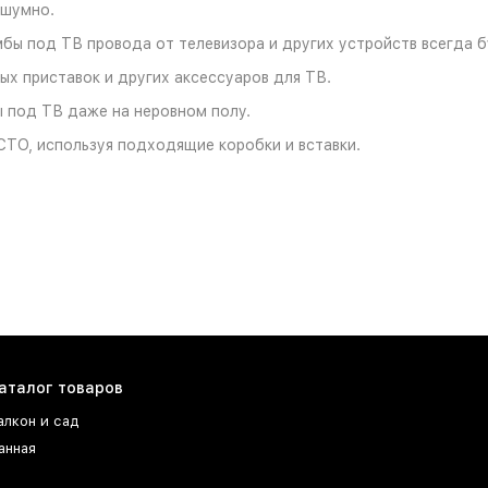
сшумно.
бы под ТВ провода от телевизора и других устройств всегда бу
ых приставок и других аксессуаров для ТВ.
 под ТВ даже на неровном полу.
СТО, используя подходящие коробки и вставки.
аталог товаров
алкон и сад
анная