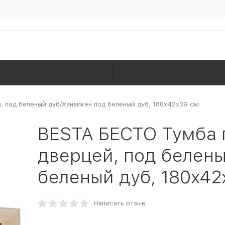
, под беленый дуб/Ханвикен под беленый дуб, 180x42x39 см
BESTA БЕСТО Тумба 
дверцей, под белены
беленый дуб, 180x42
Написать отзыв