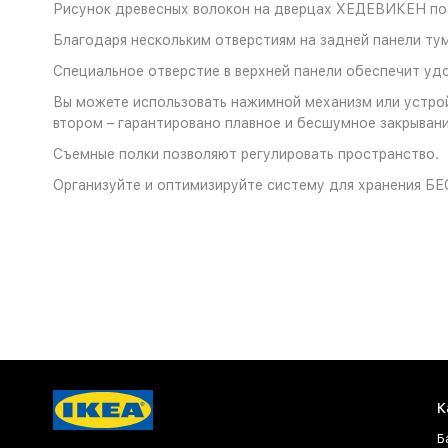
Рисунок древесных волокон на дверцах ХЕДЕВИКЕН поз
Благодаря нескольким отверстиям на задней панели тум
Специальное отверстие в верхней панели обеспечит уд
Вы можете использовать нажимной механизм или устройс
втором – гарантировано плавное и бесшумное закрывани
Съемные полки позволяют регулировать пространство.
Организуйте и оптимизируйте систему для хранения БЕ
К
Б