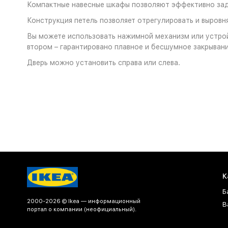
Компактные навесные шкафы позволяют эффективно зад
Конструкция петель позволяет отрегулировать и выровня
Вы можете использовать нажимной механизм или устройс
втором – гарантировано плавное и бесшумное закрывани
Дверь можно установить справа или слева.
К
Б
2000-2026 © Ikea — информационный
В
портал о компании (неофициальный).