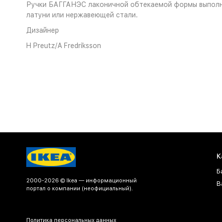
Ручки БАГГАНЭС лаконичной обтекаемой формы выполнен
латуни или нержавеющей стали.
Дизайнер
H Preutz/A Fredriksson
К
Б
2000-2026 © Ikea — информационный
В
портал о компании (неофициальный).
Политика персональных данных