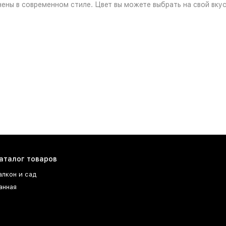
ы в современном стиле. Цвет вы можете выбрать на свой вкус 
аталог товаров
алкон и сад
анная